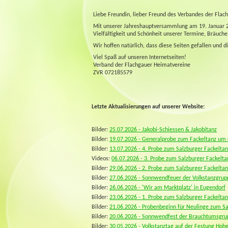
Liebe Freundin, lieber Freund des Verbandes der Flac
Mit unserer Jahreshauptversammlung am 19. Januar 201
Vielfältigkeit und Schönheit unserer Termine, Bräuche
Wir hoffen natürlich, dass diese Seiten gefallen und 
Viel Spaß auf unseren Internetseiten!
Verband der Flachgauer Heimatvereine
ZVR 072185579
Letzte Aktualisierungen auf unserer Website:
Bilder:
25.07.2026 - Jakobi-Schiessen & Jakobitanz
Bilder:
19.07.2026 - Generalprobe zum Fackeltanz um
Bilder:
13.07.2026 - 4. Probe zum Salzburger Fackeltan
Videos:
06.07.2026 - 3. Probe zum Salzburger Fackelta
Bilder:
29.06.2026 - 2. Probe zum Salzburger Fackeltan
Bilder:
27.06.2026 - Sonnwendfeuer der Volkstanzgrup
Bilder:
26.06.2026 - 'Wir am Marktplatz' in Eugendorf
Bilder:
23.06.2026 - 1. Probe zum Salzburger Fackeltan
Bilder:
21.06.2026 - Probenbeginn für Neulinge zum Sa
Bilder:
20.06.2026 - Sonnwendfest der Brauchtumsgrup
Bilder:
30.05.2026 - Volkstanztag auf der Festung Hoh