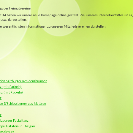
hgauer Heimatvereine.
4 haben wir unsere neue Homepage online gestellt. Ziel unseres Internetauftrittes ist es, 
 usw. darzustellen.
die wesentlichsten Informationen zu unseren Mitgliedsvereinen darstellen.
 den Salzburger Residenzbrunnen
z (mit Fackeln)
nz (mit Fackeln)
z
pe D'Schlossberger aus Mattsee
z
lzburger Fackeltanz
pe Tiafatoia in Thalgau
ensalzburg